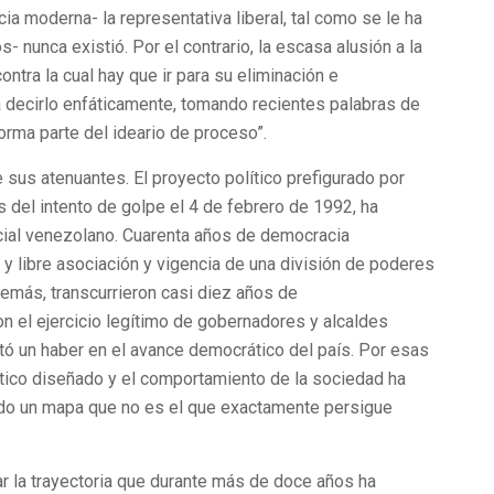
a moderna- la representativa liberal, tal como se le ha
nunca existió. Por el contrario, la escasa alusión a la
ntra la cual hay que ir para su eliminación e
a decirlo enfáticamente, tomando recientes palabras de
orma parte del ideario de proceso”.
 sus atenuantes. El proyecto político prefigurado por
el intento de golpe el 4 de febrero de 1992, ha
cial venezolano. Cuarenta años de democracia
s y libre asociación y vigencia de una división de poderes
demás, transcurrieron casi diez años de
con el ejercicio legítimo de gobernadores y alcaldes
ntó un haber en el avance democrático del país. Por esas
lítico diseñado y el comportamiento de la sociedad ha
ado un mapa que no es el que exactamente persigue
ar la trayectoria que durante más de doce años ha