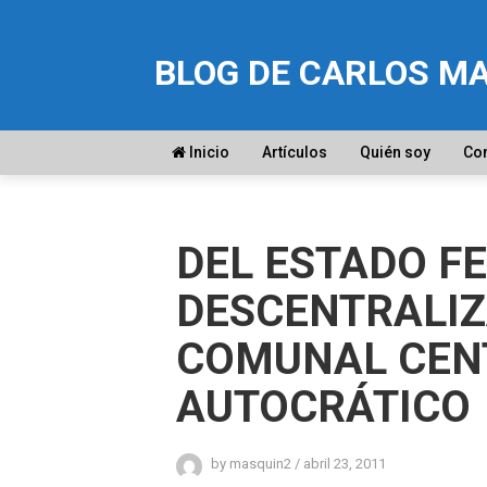
BLOG DE CARLOS M
Inicio
Artículos
Quién soy
Co
DEL ESTADO F
DESCENTRALIZ
COMUNAL CEN
AUTOCRÁTICO
by
masquin2
/
abril 23, 2011