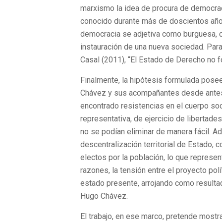
marxismo la idea de procura de democraci
conocido durante más de doscientos años- 
democracia se adjetiva como burguesa, co
instauración de una nueva sociedad. Par
Casal (2011), “El Estado de Derecho no f
Finalmente, la hipótesis formulada posee
Chávez y sus acompañantes desde antes d
encontrado resistencias en el cuerpo so
representativa, de ejercicio de libertade
no se podían eliminar de manera fácil. A
descentralización territorial de Estado, 
electos por la población, lo que represe
razones, la tensión entre el proyecto po
estado presente, arrojando como result
Hugo Chávez.
El trabajo, en ese marco, pretende mostr