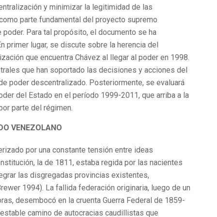
ntralización y minimizar la legitimidad de las
s, como parte fundamental del proyecto supremo
e poder. Para tal propósito, el documento se ha
 primer lugar, se discute sobre la herencia del
zación que encuentra Chávez al llegar al poder en 1998.
rales que han soportado las decisiones y acciones del
de poder descentralizado. Posteriormente, se evaluará
poder del Estado en el período 1999-2011, que arriba a la
por parte del régimen.
ADO VENEZOLANO
terizado por una constante tensión entre ideas
onstitución, la de 1811, estaba regida por las nacientes
egrar las disgregadas provincias existentes,
wer 1994). La fallida federación originaria, luego de un
doras, desembocó en la cruenta Guerra Federal de 1859-
n inestable camino de autocracias caudillistas que