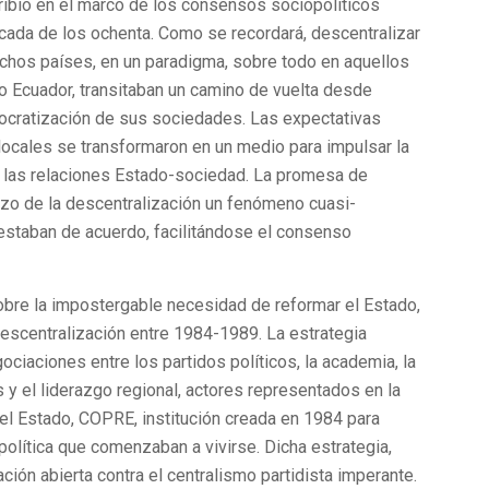
ribió en el marco de los consensos sociopolíticos
cada de los ochenta. Como se recordará, descentralizar
uchos países, en un paradigma, sobre todo en aquellos
 o Ecuador, transitaban un camino de vuelta desde
mocratización de sus sociedades. Las expectativas
locales se transformaron en un medio para impulsar la
ar las relaciones Estado-sociedad. La promesa de
hizo de la descentralización un fenómeno cuasi-
 estaban de acuerdo, facilitándose el consenso
bre la impostergable necesidad de reformar el Estado,
escentralización entre 1984-1989. La estrategia
ciaciones entre los partidos políticos, la academia, la
s y el liderazgo regional, actores representados en la
el Estado, COPRE, institución creada en 1984 para
 política que comenzaban a vivirse. Dicha estrategia,
ción abierta contra el centralismo partidista imperante.